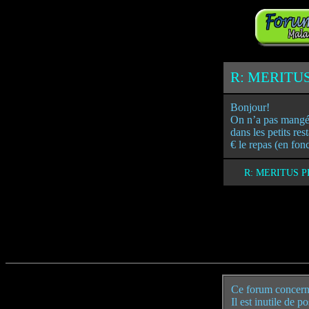
R: MERITU
Bonjour!
On n’a pas mangé d
dans les petits res
€ le repas (en fon
R: MERITUS 
Ce forum concern
Il est inutile de 