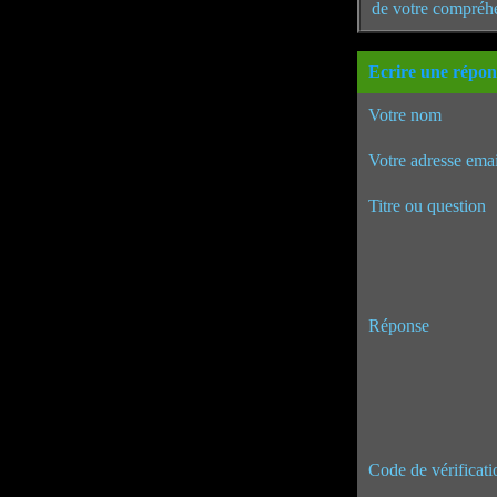
de votre compréh
Ecrire une répon
Votre nom
Votre adresse emai
Titre ou question
Réponse
Code de vérificati