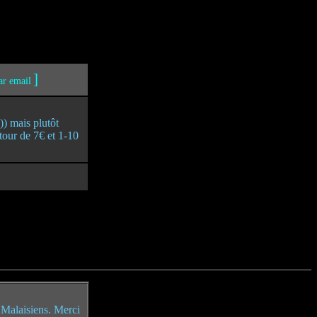
]
ar email
)) mais plutôt
autour de 7€ et 1-10
s Malaisiens. Merci