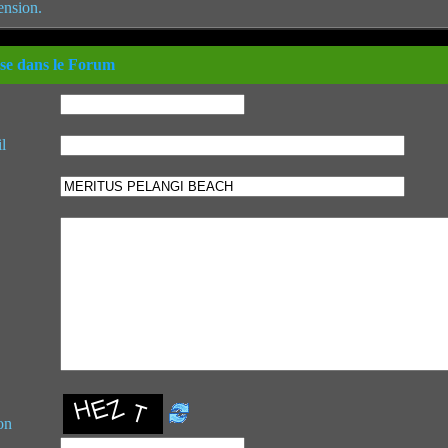
ension.
se dans le Forum
l
on