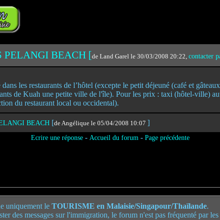
S PELANGI BEACH [
de Land Garel le 30/03/2008 20:22,
contacter p
ans les restaurants de l’hôtel (excepte le petit déjeuné (café et gâteaux
tants de Kuah une petite ville de l'île). Pour les prix : taxi (hôtel-ville) 
ction du restaurant local ou occidental).
[
]
PELANGI BEACH
de Angélique le 05/04/2008 10:07
-
-
Ecrire une réponse
Accueil du forum
Page précédente
e uniquement le
TOURISME en Malaisie/Singapour/Thaïlande
.
poster des messages sur l'immigration, le forum n'est pas fréquenté par le