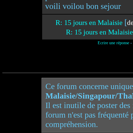
voili voilou bon sejour
[
R: 15 jours en Malaisie
d
R: 15 jours en Malaisi
-
Ecrire une réponse
Ce forum concerne uniqu
Malaisie/Singapour/Tha
Il est inutile de poster de
forum n'est pas fréquenté 
compréhension.