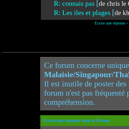
[
R: connais pas
de chris l
[
R: Les iles et plages
de k
-
Ecrire une réponse
Ce forum concerne uniqu
Malaisie/Singapour/Tha
Il est inutile de poster de
forum n'est pas fréquenté 
compréhension.
Ecrire une réponse dans le Forum