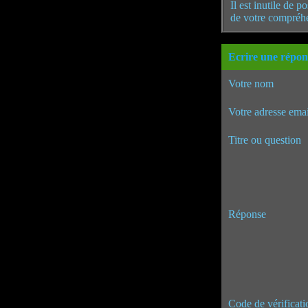
Il est inutile de 
de votre compréh
Ecrire une répon
Votre nom
Votre adresse emai
Titre ou question
Réponse
Code de vérificati