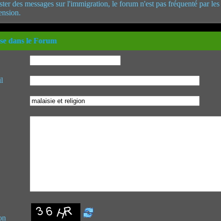
poster des messages sur l'immigration, le forum n'est pas fréquenté par le
ension.
se dans le Forum
l
on