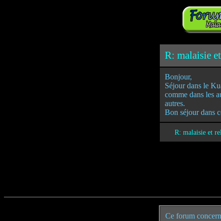
R: malaisie et
Bonjour,
Séjour dans le Ku
comme dans les aut
autres.
Bon séjour dans c
R: malaisie et r
Ce forum concern