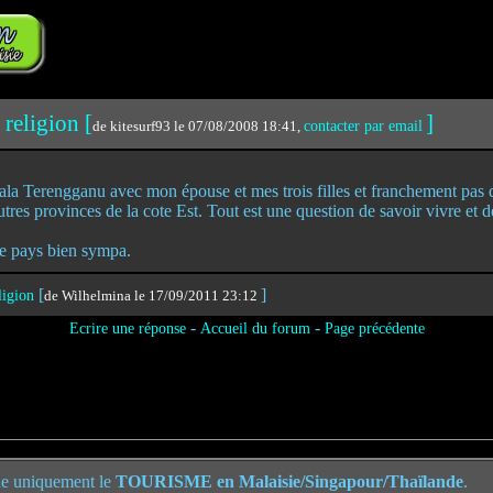
 religion [
]
de kitesurf93 le 07/08/2008 18:41,
contacter par email
ala Terengganu avec mon épouse et mes trois filles et franchement pas 
res provinces de la cote Est. Tout est une question de savoir vivre et d
e pays bien sympa.
[
]
eligion
de Wilhelmina le 17/09/2011 23:12
-
-
Ecrire une réponse
Accueil du forum
Page précédente
e uniquement le
TOURISME en Malaisie/Singapour/Thaïlande
.