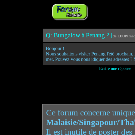
Q: Bungalow à Penang ? [
de LEON made
Bonjour !
Nous souhaitons visiter Penang l'été prochain
mer. Pouvez-vous nous idiquer des adresses ? 
-
Ecrire une réponse
Ce forum concerne uniqu
Malaisie/Singapour/Tha
Il est inutile de poster de