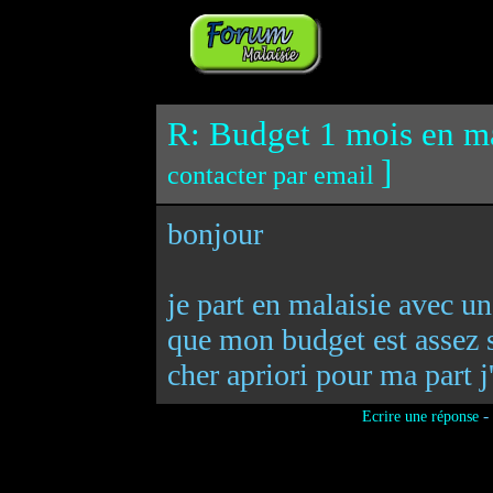
R: Budget 1 mois en ma
]
contacter par email
bonjour
je part en malaisie avec un
que mon budget est assez s
cher apriori pour ma part 
-
Ecrire une réponse