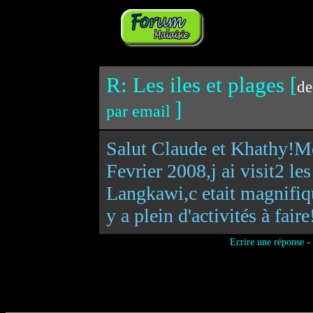
R: Les iles et plages [
de
]
par email
Salut Claude et Khathy!Moi
Fevrier 2008,j ai visit2 le
Langkawi,c etait magnifiq
y a plein d'activités à fai
-
Ecrire une réponse