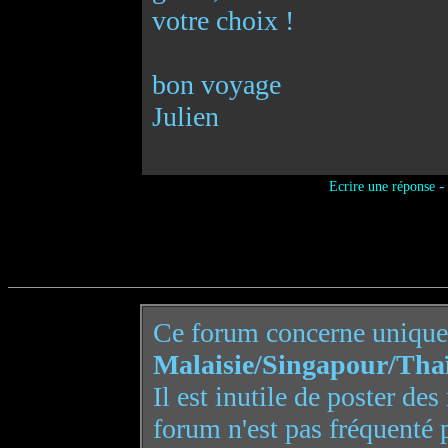
votre choix !
bon voyage
Julien
-
Ecrire une réponse
Ce forum concerne uniqu
Malaisie/Singapour/Tha
Il est inutile de poster de
forum n'est pas fréquenté 