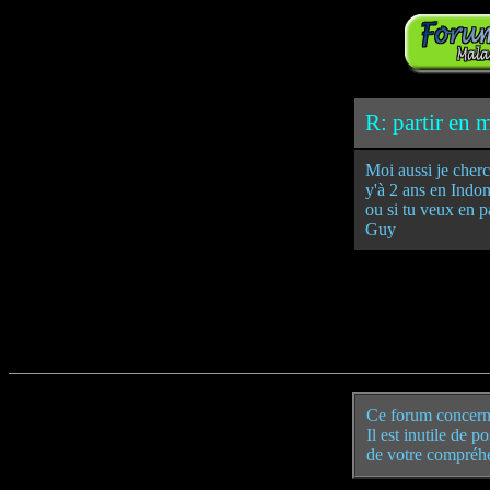
R: partir en m
Moi aussi je cherc
y'à 2 ans en Indon
ou si tu veux en pa
Guy
Ce forum concern
Il est inutile de 
de votre compréh