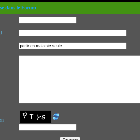
se dans le Forum
l
on