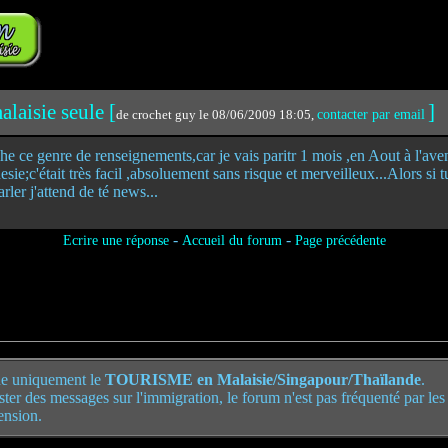
alaisie seule [
]
de crochet guy le 08/06/2009 18:05,
contacter par email
he ce genre de renseignements,car je vais paritr 1 mois ,en Aout à l'aventu
esie;c'était très facil ,absoluement sans risque et merveilleux...Alors si 
rler j'attend de té news...
-
-
Ecrire une réponse
Accueil du forum
Page précédente
e uniquement le
TOURISME en Malaisie/Singapour/Thaïlande
.
poster des messages sur l'immigration, le forum n'est pas fréquenté par le
ension.