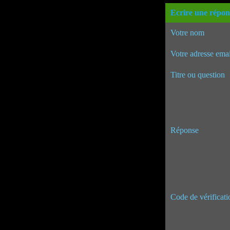
Ecrire une répon
Votre nom
Votre adresse emai
Titre ou question
Réponse
Code de vérificati