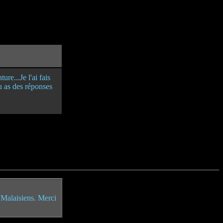
re...Je l'ai fais
tu as des réponses
s Malaisiens. Merci