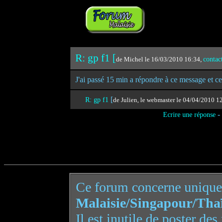
R: gp f1 [
de Michel le 16/03/2010 16:34,
contac
J'ai passé 15 min a répondre à ce message et ce
[
R: gp f1
de Julien, le webmaster le 04/04/2010 
-
Ecrire une réponse
Ce forum concerne uniqu
Malaisie/Singapour/Tha
Il est inutile de poster de