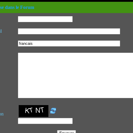
se dans le Forum
l
on