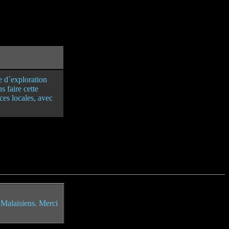
e d´exploration
 faire cette
ces locales, avec
s Malaisiens. Merci