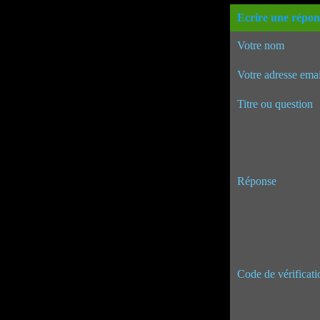
Ecrire une répon
Votre nom
Votre adresse emai
Titre ou question
Réponse
Code de vérificati