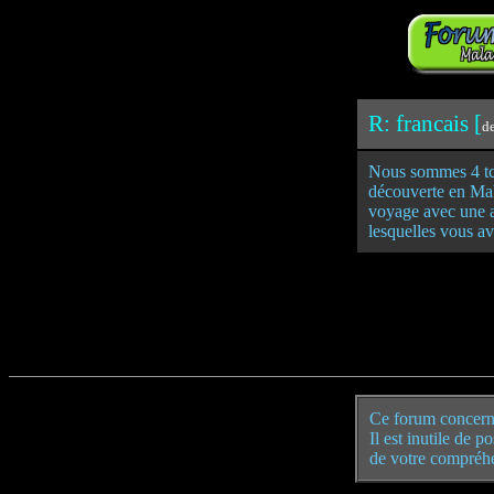
R: francais [
d
Nous sommes 4 tch
découverte en Mal
voyage avec une a
lesquelles vous a
Ce forum concern
Il est inutile de 
de votre compréh