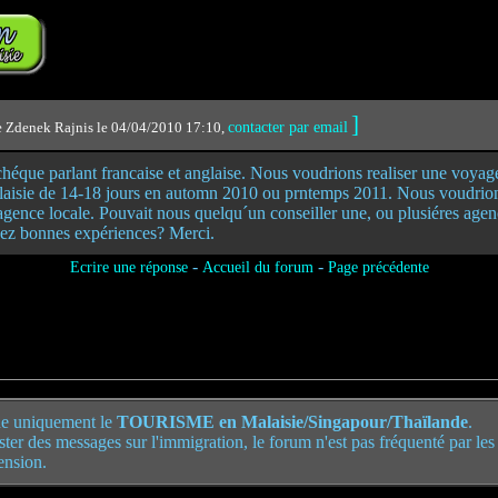
]
e Zdenek Rajnis le 04/04/2010 17:10,
contacter par email
éque parlant francaise et anglaise. Nous voudrions realiser une voyag
aisie de 14-18 jours en automn 2010 ou prntemps 2011. Nous voudrions
gence locale. Pouvait nous quelqu´un conseiller une, ou plusiéres agen
vez bonnes expériences? Merci.
-
-
Ecrire une réponse
Accueil du forum
Page précédente
e uniquement le
TOURISME en Malaisie/Singapour/Thaïlande
.
poster des messages sur l'immigration, le forum n'est pas fréquenté par le
ension.