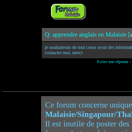
Q: apprendre anglais en Malaisie [
d
je souhaiterais de tout coeur avoir des informati
contacter moi, merci
-
Ecrire une réponse
Ce forum concerne uniqu
Malaisie/Singapour/Tha
Il est inutile de poster de