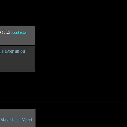
0 19:23,
contacter
la avoir un ou
s Malaisiens. Merci