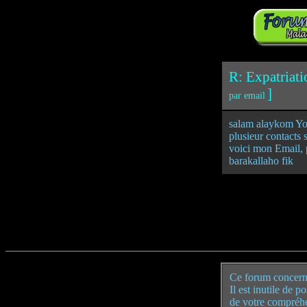
R: Expatriati
]
par email
salam alaykom Yous
plusieur contacts s
voici mon Email,
barakallaho fik
Ce forum concern
Il est inutile de 
de votre compréh