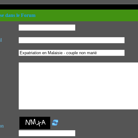
se dans le Forum
l
on