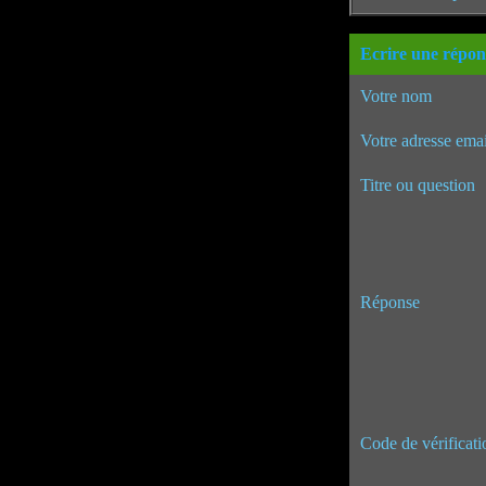
Ecrire une répon
Votre nom
Votre adresse emai
Titre ou question
Réponse
Code de vérificati