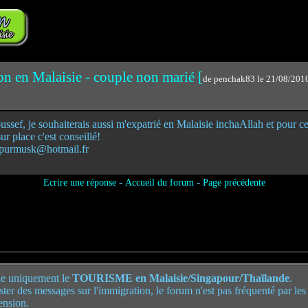
on en Malaisie - couple non marié [
de penchak83 le 21/08/201
sef, je souhaiterais aussi m'expatrié en Malaisie inchaAllah et pour ce
ur place c'est conseillé!
 purmusk@hotmail.fr
-
-
Ecrire une réponse
Accueil du forum
Page précédente
e uniquement le
TOURISME en Malaisie/Singapour/Thaïlande
.
poster des messages sur l'immigration, le forum n'est pas fréquenté par le
ension.