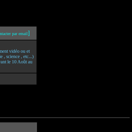
]
ntacter par email
ement vidéo ou et
, science , etc...)
vant le 10 Août au