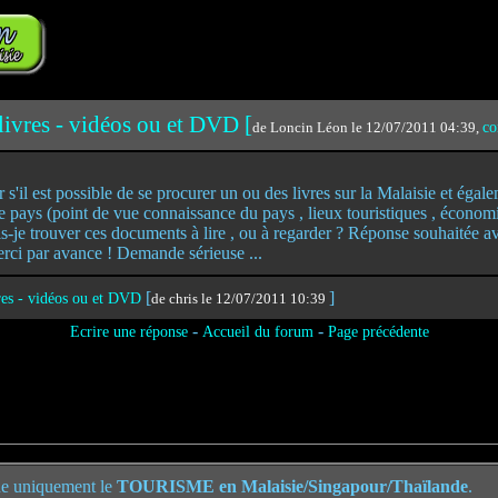
livres - vidéos ou et DVD [
de Loncin Léon le 12/07/2011 04:39,
co
r s'il est possible de se procurer un ou des livres sur la Malaisie et égal
ys (point de vue connaissance du pays , lieux touristiques , économie 
s-je trouver ces documents à lire , ou à regarder ? Réponse souhaitée a
erci par avance ! Demande sérieuse ...
[
]
vres - vidéos ou et DVD
de chris le 12/07/2011 10:39
-
-
Ecrire une réponse
Accueil du forum
Page précédente
e uniquement le
TOURISME en Malaisie/Singapour/Thaïlande
.