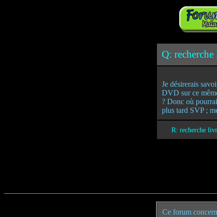
Q: recherche 
Je désirerais savoi
DVD sur ce même pa
? Donc où pourrai
plus tard SVP ; m
R: recherche li
Ce forum concern