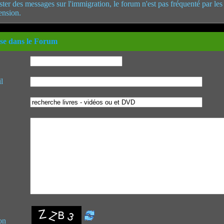
poster des messages sur l'immigration, le forum n'est pas fréquenté par le
ension.
se dans le Forum
l
on