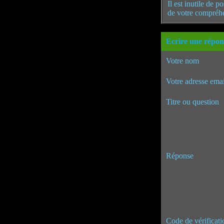
Il est inutile de 
de votre compréh
Ecrire une répon
Votre nom
Votre adresse emai
Titre ou question
Réponse
Code de vérificati