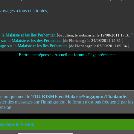
 voyages à tous et à toutes,
[
]
 la Malaisie et les îles Perhentian
de Julien, le webmaster le 19/08/2011 17:31
[
]
sur la Malaisie et les îles Perhentian
de Floriansgp le 24/08/2011 15:31
[
]
age sur la Malaisie et les îles Perhentian
de Floriansgp le 05/09/2011 09:34
-
-
Ecrire une réponse
Accueil du forum
Page précédente
e uniquement le
TOURISME en Malaisie/Singapour/Thaïlande
.
poster des messages sur l'immigration, le forum n'est pas fréquenté par le
ension.
se dans le Forum