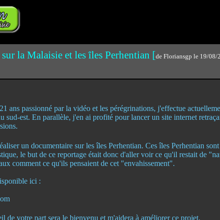
ur la Malaisie et les îles Perhentian [
de Floriansgp le 19/08/
]
s,
21 ans passionné par la vidéo et les pérégrinations, j'effectue actuelle
 sud-est. En parallèle, j'en ai profité pour lancer un site internet retraç
sions.
éaliser un documentaire sur les îles Perhentian. Ces îles Perhentian son
tique, le but de ce reportage était donc d'aller voir ce qu'il restait de "na
ux comment ce qu'ils pensaient de cet "envahissement".
sponible ici :
com
seil de votre part sera le bienvenu et m'aidera à améliorer ce projet,