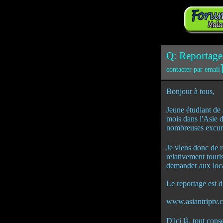
Q: Reportage s
contacter par email
Bonjour à tou
Jeune étudiant de 
mois dans l'Asie du
nombreuses excur
Je viens donc de r
relativement touris
demander aux loca
Le reportage est di
www.asiantriptv.
D'ici là, tout con