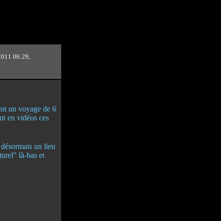
2011 06:29,
ment un voyage de 6
ant en vidéos ces
t désormais un lieu
turel" là-bas et