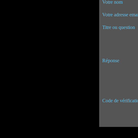
Votre nom
Votre adresse emai
Titre ou question
Réponse
Code de vérificati