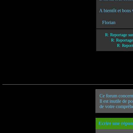
A bientôt et bons
Florian
R: Reportage sur
R: Reportage 
R: Report
Ce forum concern
Il est inutile de 
de votre compréh
Ecrire une répon