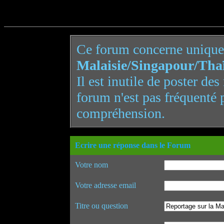
Ce forum concerne uniqu
Malaisie/Singapour/Tha
Il est inutile de poster de
forum n'est pas fréquenté 
compréhension.
Ecrire une réponse dans le Forum
Votre nom
Votre adresse email
Titre ou question