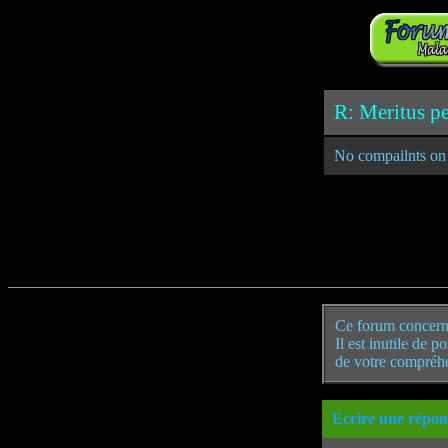
R: Meritus pe
No compailnts on 
Ce forum concern
Il est inutile de 
de votre compréh
Ecrire une répon