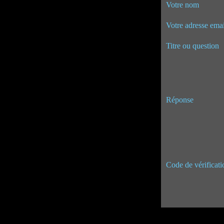
Votre nom
Votre adresse emai
Titre ou question
Réponse
Code de vérificati