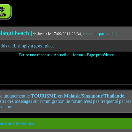
langi beach [
]
de Justus le 17/09/2011 23:34,
contacter par email
this end, simply a good piece.
-
-
Ecrire une réponse
Accueil du forum
Page précédente
e uniquement le
TOURISME en Malaisie/Singapour/Thaïlande
.
poster des messages sur l'immigration, le forum n'est pas fréquenté par le
ension.
se dans le Forum