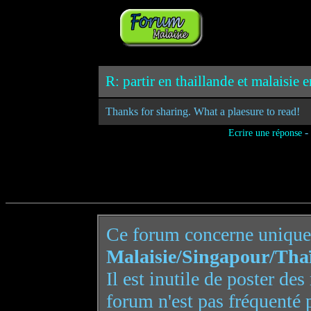
R: partir en thaillande et malaisie e
Thanks for sharing. What a plaesure to read!
-
Ecrire une réponse
Ce forum concerne uniqu
Malaisie/Singapour/Tha
Il est inutile de poster de
forum n'est pas fréquenté 