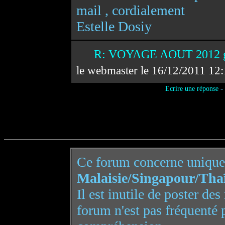
mail , cordialement
Estelle Dosiy
R: VOYAGE AOUT 2012 gr
le webmaster le 16/12/2011 12
-
Ecrire une réponse
Ce forum concerne uniqu
Malaisie/Singapour/Tha
Il est inutile de poster de
forum n'est pas fréquenté 