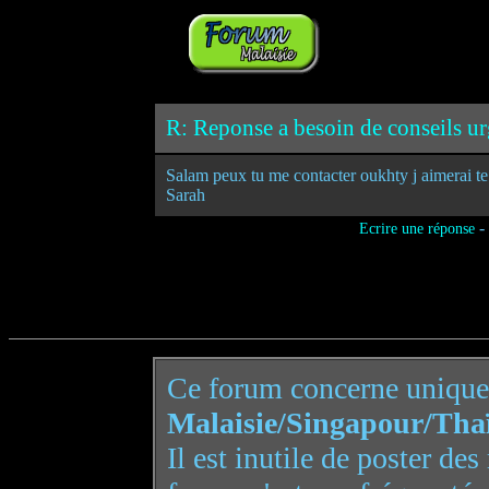
R: Reponse a besoin de conseils urg
Salam peux tu me contacter oukhty j aimerai te 
Sarah
-
Ecrire une réponse
Ce forum concerne uniqu
Malaisie/Singapour/Tha
Il est inutile de poster de