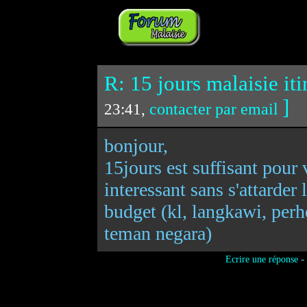
R: 15 jours malaisie iti
]
contacter par email
23:41,
bonjour,
15jours est suffisant pour v
interessant sans s'attarde
budget (kl, langkawi, per
teman negara)
-
Ecrire une réponse