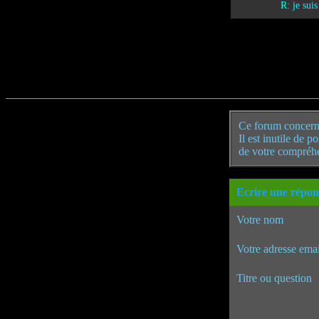
R: je sui
Ce forum concern
Il est inutile de 
de votre compréh
Ecrire une répon
Votre nom
Votre adresse emai
Titre ou question