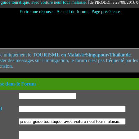
[
s guide tourstique. avec voiture neuf tour malaisie.
de PIRODDI le 23/08/2016 
-
-
Ecrire une réponse
Accueil du forum
Page précédente
e uniquement le
TOURISME en Malaisie/Singapour/Thaïlande
.
poster des messages sur l'immigration, le forum n'est pas fréquenté par le
ension.
se dans le Forum
l