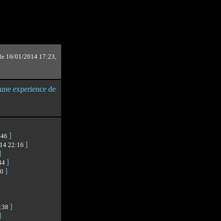
 le 16/01/2014 17:23,
 une experience de
]
9:46
]
14 22:16
]
]
:44
]
00
]
6:38
]