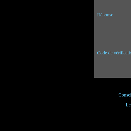
Réponse
Code de vérificati
Consei
Le