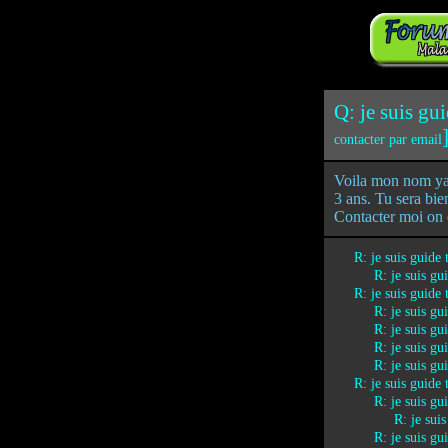
Q: je suis gui
contacter par email
Voila mon nom yah
3 ans. Tu sera bien
Contacter moi on 
R: je suis guide
R: je suis gu
R: je suis guide
R: je suis gu
R: je suis gu
R: je suis gu
R: je suis gu
R: je suis guide
R: je suis gu
R: je sui
R: je suis gu