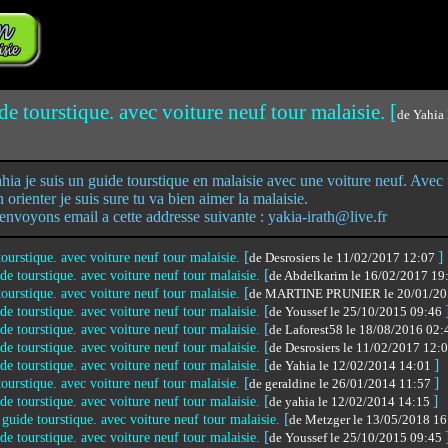
de tourstique. avec voiture neuf tour malaisie. [
de Yahia
]
ia je suis un guide tourstique en malaisie avec une voiture neuf. Avec
 orienter je suis sure tu va bien aimer la malaisie.
envoyons email a cette addresse suivante : yakia-irath@live.fr
[
]
 tourstique. avec voiture neuf tour malaisie.
de Desrosiers le 11/02/2017 12:07
[
ide tourstique. avec voiture neuf tour malaisie.
de Abdelkarim le 16/02/2017 1
[
 tourstique. avec voiture neuf tour malaisie.
de MARTINE PRUNIER le 20/01/20
[
ide tourstique. avec voiture neuf tour malaisie.
de Youssef le 25/10/2015 09:46
[
ide tourstique. avec voiture neuf tour malaisie.
de Laforest58 le 18/08/2016 02
[
ide tourstique. avec voiture neuf tour malaisie.
de Desrosiers le 11/02/2017 12:
[
]
ide tourstique. avec voiture neuf tour malaisie.
de Yahia le 12/02/2014 14:01
[
]
 tourstique. avec voiture neuf tour malaisie.
de geraldine le 26/01/2014 11:57
[
]
ide tourstique. avec voiture neuf tour malaisie.
de yahia le 12/02/2014 14:15
[
s guide tourstique. avec voiture neuf tour malaisie.
de Metzger le 13/05/2018 1
[
ide tourstique. avec voiture neuf tour malaisie.
de Youssef le 25/10/2015 09:45