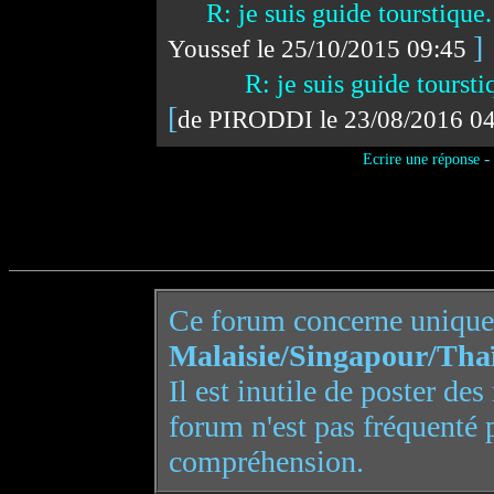
R: je suis guide tourstique
]
Youssef le 25/10/2015 09:45
R: je suis guide toursti
[
de PIRODDI le 23/08/2016 0
-
Ecrire une réponse
Ce forum concerne uniqu
Malaisie/Singapour/Tha
Il est inutile de poster de
forum n'est pas fréquenté 
compréhension.