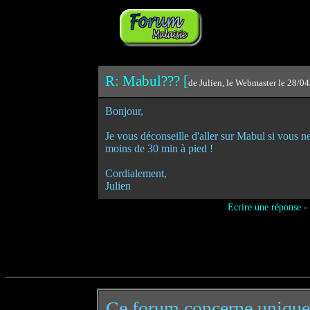
R: Mabul??? [
de Julien, le Webmaster le 28/0
Bonjour,
Je vous déconseille d'aller sur Mabul si vous ne 
moins de 30 min à pied !
Cordialement,
Julien
-
Ecrire une réponse
Ce forum concerne uniqu