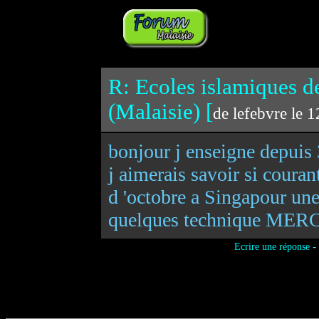
R: Ecoles islamiques d
(Malaisie) [
de lefebvre le 
bonjour j enseigne depuis 
j aimerais savoir si coura
d 'octobre a Singapour une
quelques technique MERCI
-
Ecrire une réponse