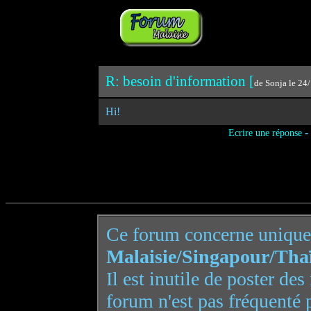
R: besoin d'information [
de Sonja le 24
Hi!
-
Ecrire une réponse
Ce forum concerne uniqu
Malaisie/Singapour/Tha
Il est inutile de poster de
forum n'est pas fréquenté 