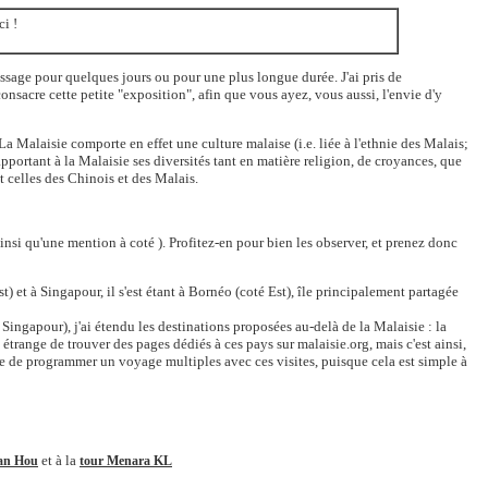
i !
passage pour quelques jours ou pour une plus longue durée. J'ai pris de
nsacre cette petite "exposition", afin que vous ayez, vous aussi, l'envie d'y
a Malaisie comporte en effet une culture malaise (i.e. liée à l'ethnie des Malais;
pportant à la Malaisie ses diversités tant en matière religion, de croyances, que
t celles des Chinois et des Malais.
insi qu'une mention à coté ). Profitez-en pour bien les observer, et prenez donc
) et à Singapour, il s'est étant à Bornéo (coté Est), île principalement partagée
Singapour), j'ai étendu les destinations proposées au-delà de la Malaisie : la
trange de trouver des pages dédiés à ces pays sur malaisie.org, mais c'est ainsi,
re de programmer un voyage multiples avec ces visites, puisque cela est simple à
et à la
ean Hou
tour Menara KL