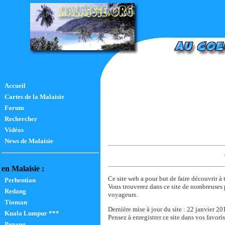
Accueil
Cartes de la Malaisie
Forum
Rechercher
Vidéos
News de Malaisie
en Malaisie :
Ce site web a pour but de faire découvrir à
Perhentian
Vous trouverez dans ce site de nombreuses 
Redang
voyageurs.
Tioman
Dernière mise à jour du site : 22 janvier 20
Kuala Lumpur ***
Pensez à enregistrer ce site dans vos favoris
Penang