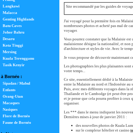
Langkawi
Site recommandé par les guides de voyage :
Malacca
Genting Highlands
J'ai voyagé pour la première fois en Malaisi
nombreuses photos et acheté pas mal de cart
Batu Caves
voyager.
Johor Bahru
Desaru
Vous pourrez constater que la Malaisie est u
malaisienne désigne la nationalité, et non p
Kota Tinggi
d'architecture et styles de vie. Avec le tem
Mersing
Je vous propose de découvrir maintenant c
Kuala Terengganu
Tasik Kenyir
Les photographies les plus plaisantes sont d
votre temps...
à Bornéo :
Ce site, essentiellement dédié à la Malaisie
Sipadan / Mabul
entre la Malaisie au nord et l'Indonésie au 
Puis, avec mes différents voyages dans la r
Enfants
Thaïlande et le Cambodge (et peut-être proc
Orang-Utan
et je pense que cela pourra profiter à ceux
Macaques
organiser.
Nasiques
Les *** dans le menu indiquent les nouveau
Flore de Bornéo
Dernières mises à jour de janvier 2011 :
Faune de Bornéo
des nouvelles photos de Kuala Lump
sur le complexe hôtelier et casino
t