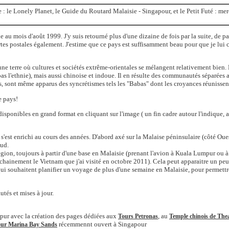
 le Lonely Planet, le Guide du Routard Malaisie - Singapour, et le Petit Futé : merc
e au mois d'août 1999. J'y suis retourné plus d'une dizaine de fois par la suite, de 
es postales également. J'estime que ce pays est suffisamment beau pour que je lui co
ne terre où cultures et sociétés extrême-orientales se mélangent relativement bien. L
as l'ethnie), mais aussi chinoise et indoue. Il en résulte des communautés séparées a
ps, sont même apparus des syncrétismes tels les "Babas" dont les croyances réunissen
e pays!
isponibles en grand format en cliquant sur l'image ( un fin cadre autour l'indique, a
 s'est enrichi au cours des années. D'abord axé sur la Malaise péninsulaire (côté Ouest
sud.
égion, toujours à partir d'une base en Malaisie (prenant l'avion à Kuala Lumpur ou à 
hainement le Vietnam que j'ai visité en octobre 2011). Cela peut apparaitre un peu é
 qui souhaitent planifier un voyage de plus d'une semaine en Malaisie, pour permett
tés et mises à jour.
ur avec la création des pages dédiées aux
, au
Tours Petronas
Temple chinois de Th
récemmennt ouvert à Singapour
our Marina Bay Sands