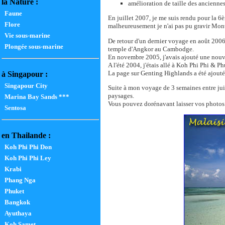
la Nature :
amélioration de taille des anciennes
Faune
En juillet 2007, je me suis rendu pour la 6
Flore
malheureusement je n'ai pas pu gravir Mont
Vie sous-marine
De retour d'un dernier voyage en août 2006, 
Plongée sous-marine
temple d'Angkor au Cambodge.
En novembre 2005, j'avais ajouté une nouv
A l'été 2004, j'étais allé à Koh Phi Phi &
La page sur Genting Highlands a été ajouté
à Singapour :
Singapour City
Suite à mon voyage de 3 semaines entre juil
paysages.
Marina Bay Sands ***
Vous pouvez dorénavant laisser vos photos s
Sentosa
en Thailande :
Koh Phi Phi Don
Koh Phi Phi Ley
Krabi
Phang Nga
Phuket
Bangkok
Ayuthaya
Koh Samet