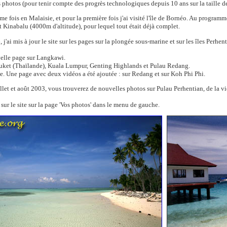
 photos (pour tenir compte des progrès technologiques depuis 10 ans sur la taille de
ème fois en Malaisie, et pour la première fois j'ai visité l'île de Bornéo. Au progra
 Kinabalu (4000m d'altitude), pour lequel tout était déjà complet.
j'ai mis à jour le site sur les pages sur la plongée sous-marine et sur les îles Perhe
elle page sur Langkawi.
 Phuket (Thaïlande), Kuala Lumpur, Genting Highlands et Pulau Redang.
e. Une page avec deux vidéos a été ajoutée : sur Redang et sur Koh Phi Phi.
let et août 2003, vous trouverez de nouvelles photos sur Pulau Perhentian, de la vie
ur le site sur la page 'Vos photos' dans le menu de gauche.