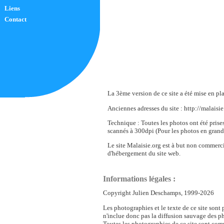
Liens
Contact
La 3ème version de ce site a été mise en pl
Anciennes adresses du site : http://malaisie
Technique : Toutes les photos ont été pris
scannés à 300dpi (Pour les photos en grand 
Le site Malaisie.org est à but non commercia
d'hébergement du site web.
Informations légales :
Copyright Julien Deschamps, 1999-2026
Les photographies et le texte de ce site sont 
n'inclue donc pas la diffusion sauvage des ph
Toutes les photographies de ce site sont comm