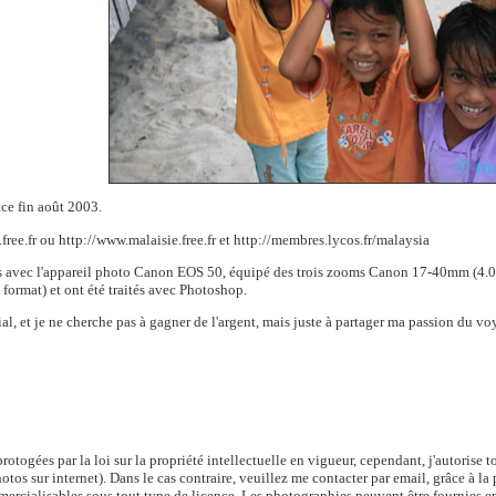
ace fin août 2003.
.free.fr ou http://www.malaisie.free.fr et http://membres.lycos.fr/malaysia
es avec l'appareil photo Canon EOS 50, équipé des trois zooms Canon 17-40mm (4.0)
format) et ont été traités avec Photoshop.
l, et je ne cherche pas à gagner de l'argent, mais juste à partager ma passion du vo
protogées par la loi sur la propriété intellectuelle en vigueur, cependant, j'autoris
otos sur internet). Dans le cas contraire, veuillez me contacter par email, grâce à la
ercialisables sous tout type de licence. Les photographies peuvent être fournies en