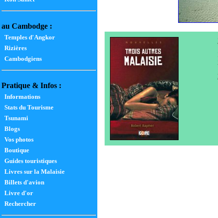
au Cambodge :
Temples d'Angkor
Rizières
Cambodgiens
Pratique & Infos :
Informations
Stats du Tourisme
Tsunami
Blogs
Vos photos
Boutique
Guides touristiques
Livres sur la Malaisie
Billets d'avion
Livre d'or
Rechercher