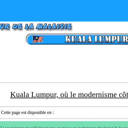
Kuala Lumpur, où le modernisme côto
Cette page est disponible en :
 est vraiment une ville fascinante: on trouve un modernisme développé de façon ponc