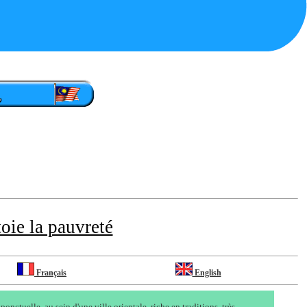
ie la pauvreté
Français
English
tuelle, au sein d'une ville orientale, riche en traditions, très