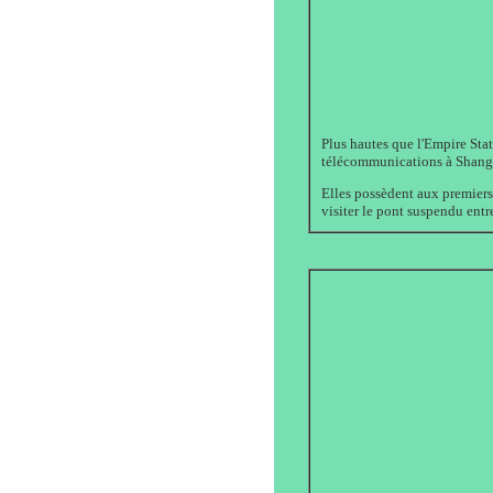
Plus hautes que l'Empire Stat
télécommunications à Shang
Elles possèdent aux premiers 
visiter le pont suspendu entr