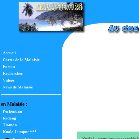
Accueil
Cartes de la Malaisie
Forum
Rechercher
Vidéos
News de Malaisie
en Malaisie :
Perhentian
Redang
Tioman
Kuala Lumpur ***
■
Kuala Lumpur (souvent appelée KL)