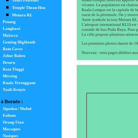
Tours Petronas
vivante. La population est chaleur
■
Temple Thean Hou
Kuala Lumpur est la capitale de la
■
ouest de la péninsule. On y trouve
Menara KL
Autre symbole la tour Menara KL, 
Penang
L'aéroport international KLIA est v
Langkawi
centrale de bus Pudu Raya. Pour pl
La ville propose plusieurs attracti
Malacca
Genting Highlands
Les premières photos datent de 1999
Batu Caves
Nouveau : trois pages dédiées aux
Johor Bahru
Desaru
Kota Tinggi
Mersing
Kuala Terengganu
Tasik Kenyir
à Bornéo :
Sipadan / Mabul
Enfants
Orang-Utan
Macaques
Nasiques