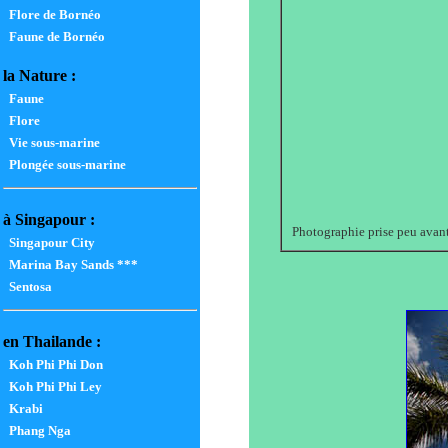
Flore de Bornéo
Faune de Bornéo
la Nature :
Faune
Flore
Vie sous-marine
Plongée sous-marine
à Singapour :
Photographie prise peu avant
Singapour City
Marina Bay Sands ***
Sentosa
en Thailande :
Koh Phi Phi Don
Koh Phi Phi Ley
Krabi
Phang Nga