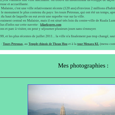
euse et accueillante.
 Malaisie, c'est une ville relativement récente (120 ans) d'environ 2 millions d'habit
 le monument le plus contenu du pays: les tours Petronas, qui ont été un temps, apr
du haut de laquelle on eut avoir une superbe vue sur la ville.
raiment central en Malaisie, mais il est situé très loin du centre-ville de Kuala Lump
us d'infos sur cette navette :
kliaekspres.com
ons et parc à visiter, on peut y séjourner plusieurs jours sans s'ennuyer.
, et les plus récentes de juillet 2011... la ville n'a finalement pas trop changé, sauf
 :
, au
et à la
(menu cont
Tours Petronas
Temple chinois de Thean Hou
tour Menara KL
Mes photographies :